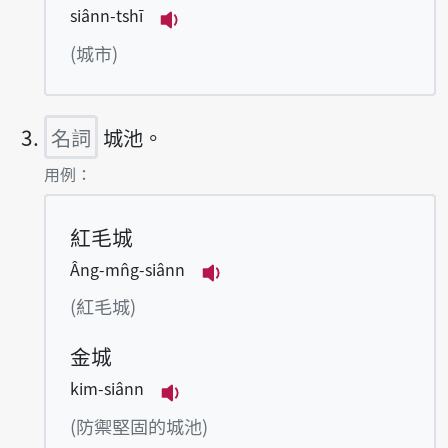
siânn-tshī
播放例句siânn-tshī
(城市)
名詞
城池。
第3項釋義的
用例：
紅毛城
Âng-mn̂g-siânn
播放例句Âng-mn̂g-siânn
(紅毛城)
金城
kim-siânn
播放例句kim-siânn
(防禦堅固的城池)