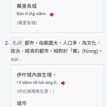
萬里長城
Bān-lí-tn̂g-siânn
播放例句Bān-lí-tn̂g-siân
(萬里長城)
名詞
都市。指範圍大、人口多，為文化、
政治、經濟的都市。相對於「鄉」(hiong)。
第2項釋義的
用例：
伊佇城內做生理。
I tī siânn-lāi tsò-sing-lí.
播放例句I tī siânn-lāi 
(他在城裡做生意。)
城市