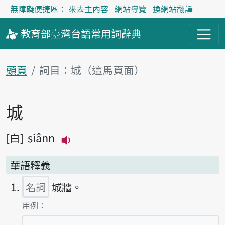
無障礙便捷區：
來去主內容
網站導覽
換網站翻譯
教育部
臺灣台語
常用詞
辭典
頭頁
詞目：城（這馬頁面）
城
主內容區
siânn
白
播放主音讀siânn
華語釋義
名詞
城牆。
第1項釋義的
用例：