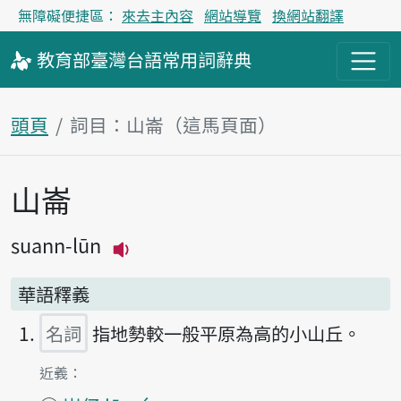
無障礙便捷區：
來去主內容
網站導覽
換網站翻譯
教育部
臺灣台語
常用詞
辭典
頭頁
詞目：山崙（這馬頁面）
山崙
主內容區
suann-lūn
播放主音讀suann-lūn
華語釋義
名詞
指地勢較一般平原為高的小山丘。
第1項釋義的
近義：