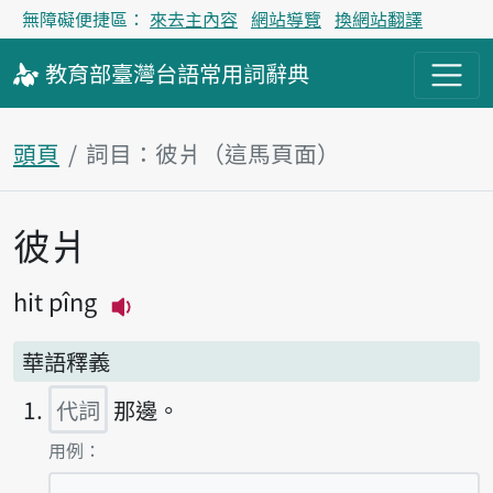
無障礙便捷區：
來去主內容
網站導覽
換網站翻譯
教育部
臺灣台語
常用詞
辭典
頭頁
詞目：彼爿（這馬頁面）
彼爿
主內容區
hit pîng
播放主音讀hit pîng
華語釋義
代詞
那邊。
第1項釋義的
用例：