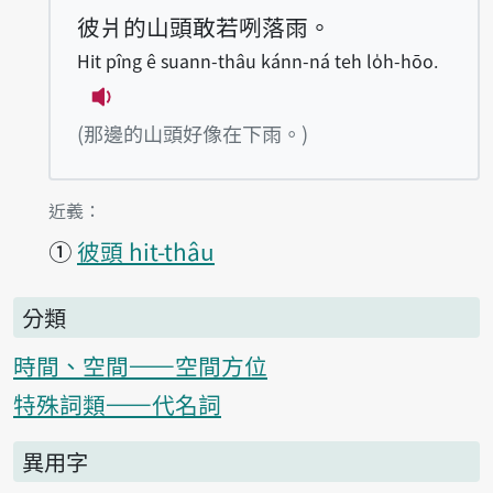
彼爿的山頭敢若咧落雨。
Hit pîng ê suann-thâu kánn-ná teh lo̍h-hōo.
播放例句Hit pîng ê suann-thâu kánn-ná 
(那邊的山頭好像在下雨。)
第1項釋義的
近義：
①
彼頭 hit-thâu
分類
時間、空間——空間方位
特殊詞類——代名詞
異用字