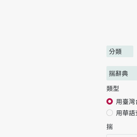
分類
揣辭典
類型
用臺灣
用華語
揣