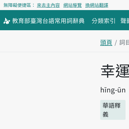
無障礙便捷區：
來去主內容
網站導覽
換網站翻譯
教育部
臺灣台語
常用詞
辭典
分類索引
聲
頭頁
詞
主內容區
幸
hīng-ūn
華語釋
義