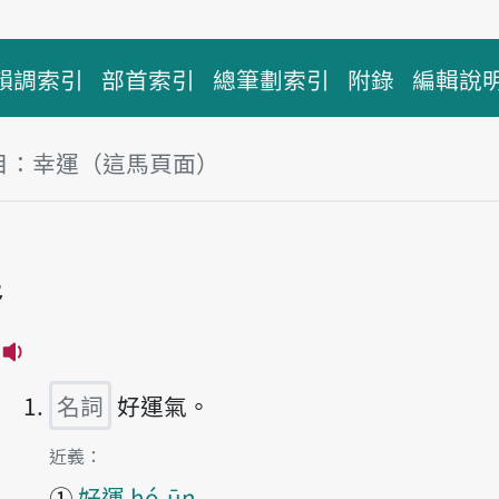
韻調索引
部首索引
總筆劃索引
附錄
編輯說
目：幸運（這馬頁面）
運
播放主音讀hīng-ūn
名詞
好運氣。
第1項釋義的
近義：
①
好運 hó-ūn