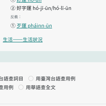
②
好字運 hó-jī-ūn/hó-lī-ūn
第1項釋義的
反義：
①
歹運 pháinn-ūn
生活——生活狀況
台語查詞目
用臺灣台語查用例
查用例
用華語查全文