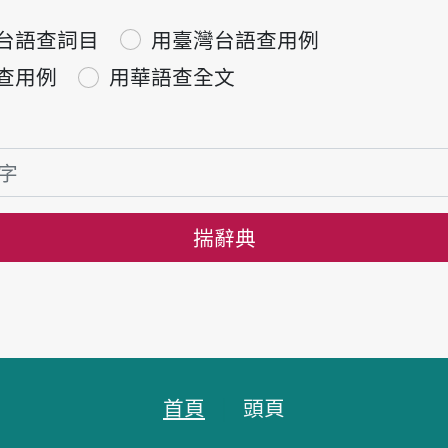
台語查詞目
用臺灣台語查用例
查用例
用華語查全文
揣辭典
首頁
頭頁