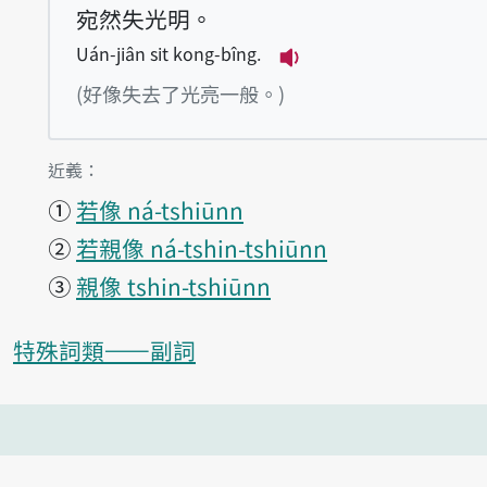
宛然失光明。
Uán-jiân sit kong-bîng.
播放例句Uán-jiân si
(好像失去了光亮一般。)
第1項釋義的
近義：
①
若像 ná-tshiūnn
②
若親像 ná-tshin-tshiūnn
③
親像 tshin-tshiūnn
特殊詞類——副詞