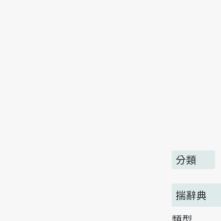
分類
揣辭典
類型