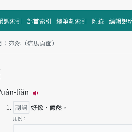
韻調索引
部首索引
總筆劃索引
附錄
編輯說
目：宛然（這馬頁面）
然
uán-liân
播放主音讀uán-jiân
副詞
好像、儼然。
第1項釋義的
用例：