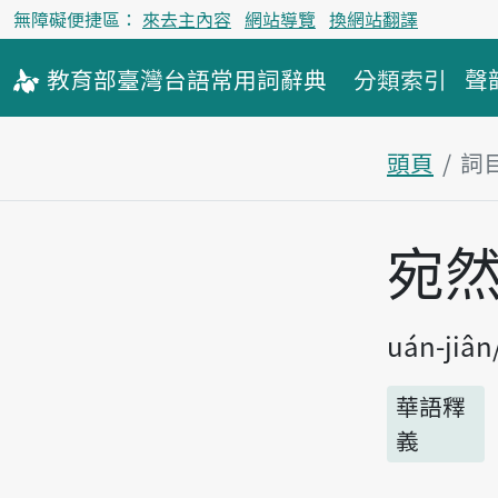
無障礙便捷區：
來去主內容
網站導覽
換網站翻譯
教育部
臺灣台語
常用詞
辭典
分類索引
聲
頭頁
詞
主內容區
宛
uán-jiân
華語釋
義