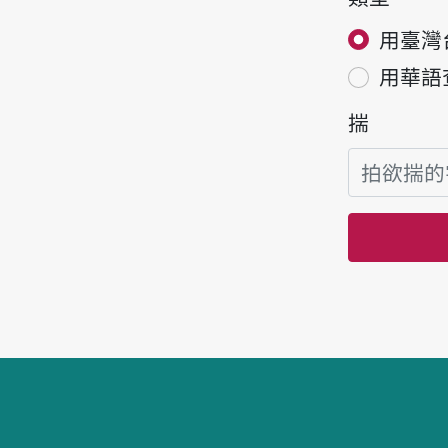
用臺灣
用華語
揣
頁跤區