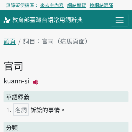
無障礙便捷區：
來去主內容
網站導覽
換網站翻譯
教育部
臺灣台語
常用詞
辭典
頭頁
詞目：官司（這馬頁面）
官司
主內容區
kuann-si
播放主音讀kuann-si
華語釋義
名詞
訴訟的事情。
分類