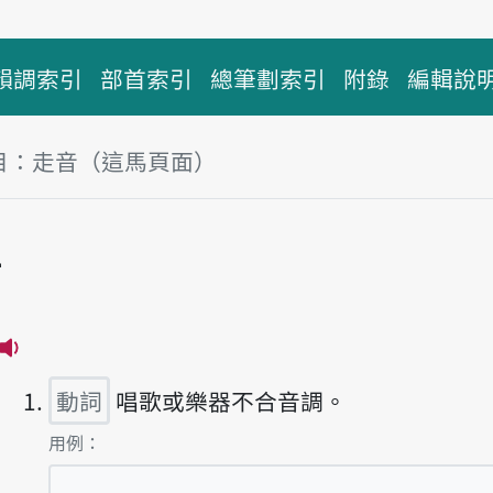
韻調索引
部首索引
總筆劃索引
附錄
編輯說
目：走音（這馬頁面）
音
播放主音讀tsáu-im
動詞
唱歌或樂器不合音調。
第1項釋義的
用例：