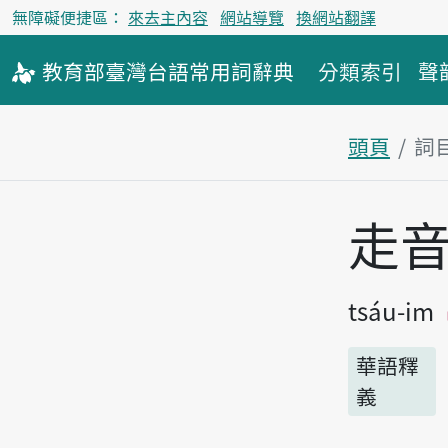
無障礙便捷區：
來去主內容
網站導覽
換網站翻譯
教育部
臺灣台語
常用詞
辭典
分類索引
聲
頭頁
詞
主內容區
走
tsáu-im
華語釋
義