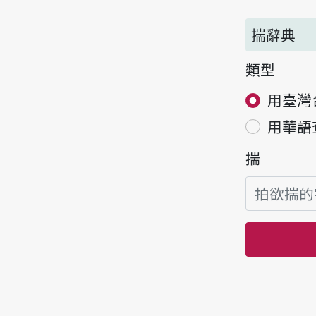
揣辭典
類型
用臺灣
用華語
揣