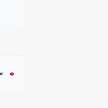
iùnn-kua ē tsáu-im.
-im.
播放例句Hit ê guā-kok-lâng kóng Huâ-gí ti