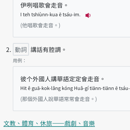
伊咧唱歌會走音。
I teh tshiùnn-kua ē tsáu-im.
播放例句I teh tsh
(他唱歌會走音。)
動詞
講話有腔調。
第2項釋義的
用例：
彼个外國人講華語定定會走音。
Hit ê guā-kok-lâng kóng Huâ-gí tiānn-tiānn ē tsáu
(那個外國人說華語常常會走音。)
文教、體育、休旅——戲劇、音樂