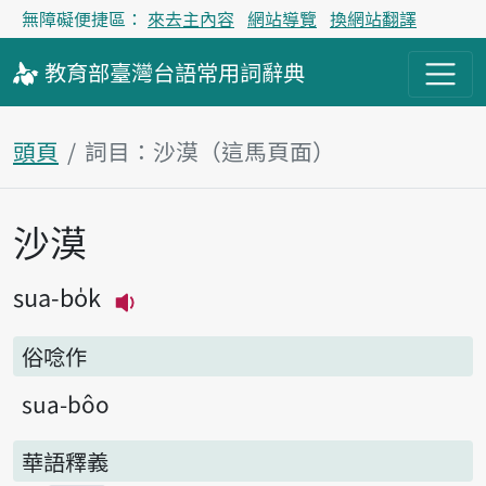
無障礙便捷區：
來去主內容
網站導覽
換網站翻譯
教育部
臺灣台語
常用詞
辭典
頭頁
詞目：沙漠（這馬頁面）
沙漠
主內容區
sua-bo̍k
播放主音讀sua-bo̍k
俗唸作
sua-bôo
華語釋義