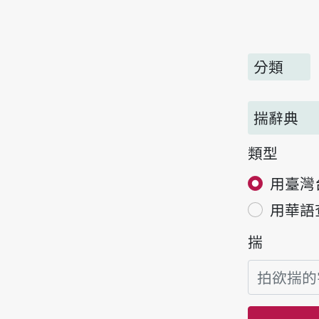
分類
揣辭典
類型
用臺灣
用華語
揣