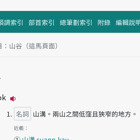
韻調索引
部首索引
總筆劃索引
附錄
編輯說
目：山谷（這馬頁面）
谷
ok
播放主音讀suann-kok
名詞
山溝。兩山之間低窪且狹窄的地方。
第1項釋義的
近義：
①
山溝 suann-kau