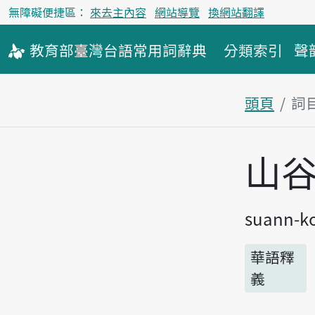
無障礙便捷區：
來去主內容
網站導覽
換網站翻譯
教育部
臺灣台語
常用詞
辭典
分類索引
聲
頭頁
詞
主內容區
山
suann-k
華語釋
義