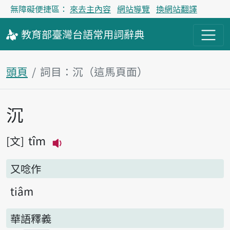
無障礙便捷區：
來去主內容
網站導覽
換網站翻譯
教育部
臺灣台語
常用詞
辭典
頭頁
詞目：沉（這馬頁面）
沉
主內容區
tîm
文
播放主音讀tîm
又唸作
tiâm
華語釋義