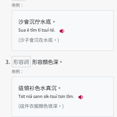
第2項釋義的
用例：
沙會沉佇水底。
Sua ē tîm tī tsuí-té.
播放例句Sua ē tîm tī tsu
(沙子會沉在水底。)
形容詞
形容顏色深。
第3項釋義的
用例：
這領衫色水真沉。
Tsit niá sann sik-tsuí tsin tîm.
播放例句Tsit niá 
(這件衣服顏色很深。)