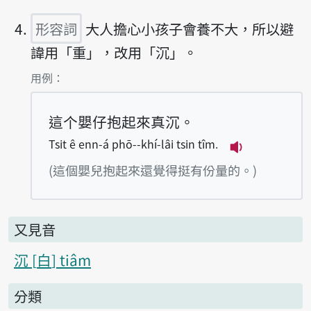
形容詞
大人擔心小孩子會養不大，所以避
諱用「重」，改用「沉」。
第4項釋義的
用例：
這个嬰仔抱起來真沉。
Tsit ê enn-á phō--khí-lâi tsin tîm.
播放例句Tsit ê
(這個嬰兒抱起來還覺得挺有份量的。)
又見音
沉
白
tiâm
分類