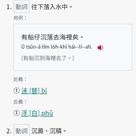
動詞
往下落入水中。
第1項釋義的
用例：
有船仔沉落去海裡矣。
Ū tsûn-á tîm lo̍h-khì hái--lí--ah.
播放例句Ū tsûn-á
(有船沉到海裡去了。)
第1項釋義的
近義：
①
沬
替
bī
第1項釋義的
反義：
①
浮
白
phû
動詞
沉澱、沉積。