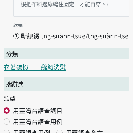
機把布料邊緣縫住固定，才能再穿。)
第1項釋義的
近義：
①
斷線綴 tn̄g-suànn-tsuē/tn̄g-suànn-tsē
分類
衣著裝扮——縫紉洗熨
揣辭典
類型
用臺灣台語查詞目
用臺灣台語查用例
用華語查用例
用華語查全文