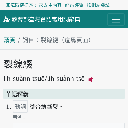
無障礙便捷區：
來去主內容
網站導覽
換網站翻譯
教育部
臺灣台語
常用詞
辭典
頭頁
詞目：裂線綴（這馬頁面）
裂線綴
主內容區
li̍h-suànn-tsuē
li̍h-suànn-tsē
播放主音讀li̍h
華語釋義
動詞
縫合線斷裂。
第1項釋義的
用例：