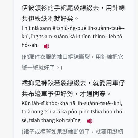
伊彼領衫的手䘼尾裂線綴去，用針線
共伊紩紩咧就好矣。
I hit niá sann ê tshiú-ńg-bué li̍h-suànn-tsuē--
khì, īng tsiam-suànn kā i thīnn-thīnn--leh tō
hó--ah.
播放例句I hit niá sann ê tshiú-ńg-b
(他那件衣服的袖口縫線斷裂，用針線把它
縫一縫就好了。)
裙抑是褲跤若裂線綴去，就愛用車仔
共布邊車予伊好勢，才通閣穿。
Kûn ia̍h-sī khòo-kha nā li̍h-suànn-tsuē--khì,
tō ài iōng tshia-á kā pòo-pinn tshia hōo i hó-
sè, tsiah thang koh tshīng.
播放例句Kûn ia̍h-sī 
(裙子或褲管如果縫線斷裂了，就要用縫紉