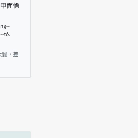
甲面慄
ông--
--tó.
á uì tshiū-nâ-lāi tsông--tshut-lâi, i kiann kah
大變，差