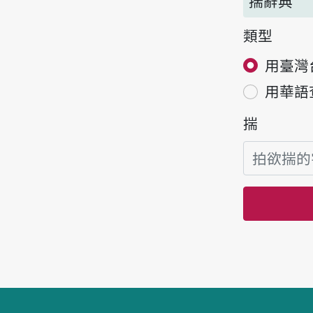
揣辭典
類型
用臺灣
用華語
揣