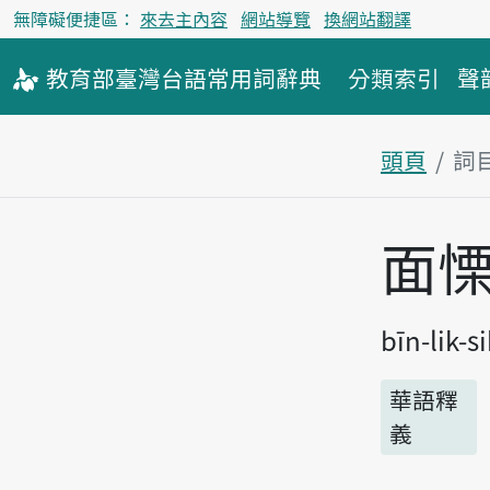
無障礙便捷區：
來去主內容
網站導覽
換網站翻譯
教育部
臺灣台語
常用詞
辭典
分類索引
聲
頭頁
詞
主內容區
面
bīn-lik-si
華語釋
義