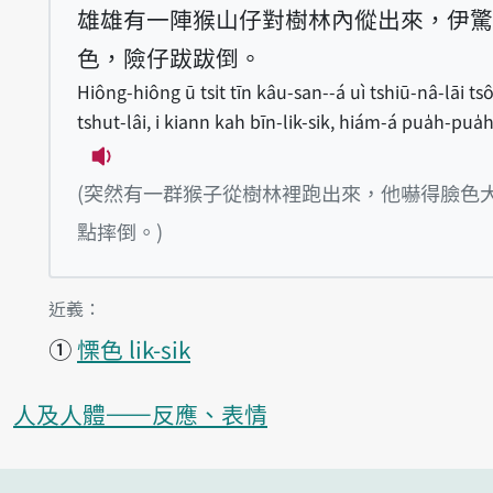
雄雄有一陣猴山仔對樹林內傱出來，伊驚
色，險仔跋跋倒。
Hiông-hiông ū tsi̍t tīn kâu-san--á uì tshiū-nâ-lāi ts
tshut-lâi, i kiann kah bīn-lik-sik, hiám-á pua̍h-pua̍h
播放例句Hiông-hiông ū tsi̍t tīn kâu-san--
(突然有一群猴子從樹林裡跑出來，他嚇得臉色
點摔倒。)
第1項釋義的
近義：
①
慄色 lik-sik
人及人體——反應、表情