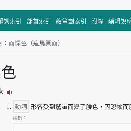
韻調索引
部首索引
總筆劃索引
附錄
編輯說
目：面慄色（這馬頁面）
慄色
k
播放主音讀bīn-lik-sik
動詞
形容受到驚嚇而變了臉色，因恐懼而
第1項釋義的
用例：