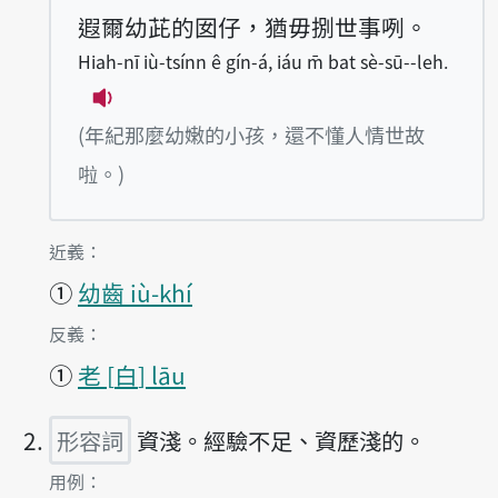
遐爾幼茈的囡仔，猶毋捌世事咧。
Hiah-nī iù-tsínn ê gín-á, iáu m̄ bat sè-sū--leh.
播放例句Hiah-nī iù-tsínn ê gín-á, iáu m̄ 
(年紀那麼幼嫩的小孩，還不懂人情世故
啦。)
第1項釋義的
近義：
①
幼齒 iù-khí
第1項釋義的
反義：
①
老
白
lāu
形容詞
資淺。經驗不足、資歷淺的。
第2項釋義的
用例：