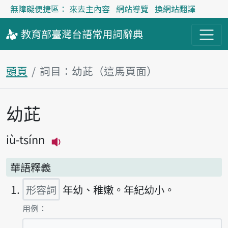
無障礙便捷區：
來去主內容
網站導覽
換網站翻譯
教育部
臺灣台語
常用詞
辭典
頭頁
詞目：幼茈（這馬頁面）
幼茈
主內容區
iù-tsínn
播放主音讀iù-tsínn
華語釋義
形容詞
年幼、稚嫩。年紀幼小。
第1項釋義的
用例：