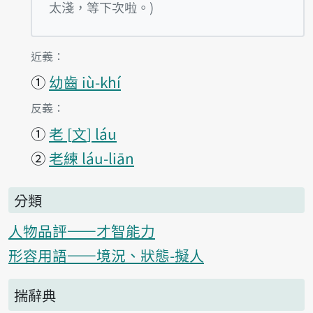
太淺，等下次啦。)
第2項釋義的
近義：
①
幼齒 iù-khí
第2項釋義的
反義：
①
老
文
láu
②
老練 láu-liān
分類
人物品評——才智能力
形容用語——境況、狀態-擬人
揣辭典