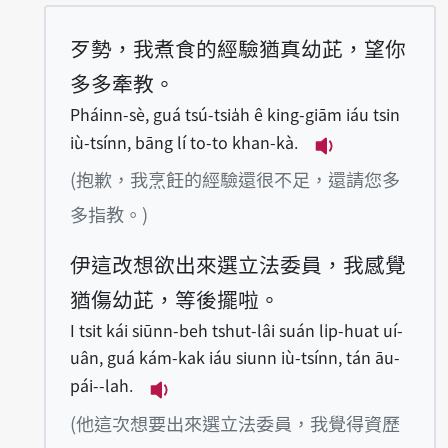
歹勢，我煮食的經驗猶真幼茈，望你
多多牽教。
Pháinn-sè, guá tsú-tsia̍h ê king-giām iáu tsin
iù-tsínn, bāng lí to-to khan-kà.
播放例句Pháinn-sè
(抱歉，我烹飪的經驗還很不足，還請您多
多指教。)
伊這改想欲出來選立法委員，我感覺
猶傷幼茈，等後擺啦。
I tsit kái siūnn-beh tshut-lâi suán li̍p-huat uí-
uân, guá kám-kak iáu siunn iù-tsínn, tán āu-
pái--lah.
播放例句I tsit kái siūnn-beh tshut
(他這次想要出來選立法委員，我覺得資歷