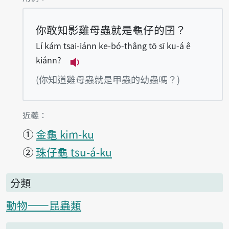
你敢知影雞母蟲就是龜仔的囝？
Lí kám tsai-iánn ke-bó-thâng tō sī ku-á ê
kiánn?
播放例句Lí kám tsai-iánn ke-bó-th
(你知道雞母蟲就是甲蟲的幼蟲嗎？)
第1項釋義的
近義：
①
金龜 kim-ku
②
珠仔龜 tsu-á-ku
分類
動物——昆蟲類