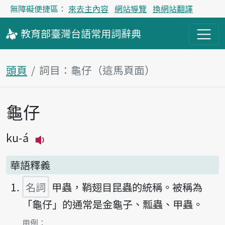
無障礙便捷區：
來去主內容
網站導覽
換網站翻譯
教育部
臺灣台語
常用詞
辭典
頭頁
詞目：龜仔（這馬頁面）
龜仔
主內容區
ku-á
播放主音讀ku-á
華語釋義
名詞
甲蟲，鞘翅目昆蟲的統稱。被稱為
「龜仔」的通常是金龜子、瓢蟲、甲蟲。
第1項釋義的
用例：