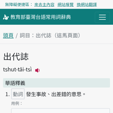
無障礙便捷區：
來去主內容
網站導覽
換網站翻譯
教育部
臺灣台語
常用詞
辭典
頭頁
詞目：出代誌（這馬頁面）
出代誌
主內容區
tshut-tāi-tsì
播放主音讀tshut-tāi-tsì
華語釋義
動詞
發生事故、出差錯的意思。
第1項釋義的
用例：