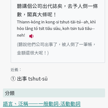
聽講𪜶公司出代誌矣，去予人倒一條
數，閣真大條呢！
Thiann-kóng in kong-si tshut-tāi-tsì--ah, khì
hōo lâng tó tsi̍t tiâu siàu, koh tsin tuā tiâu--
neh!
播放例句Thiann-kóng in kong-si tshut-t
(聽說他們公司出事了，被人倒了一筆帳，
金額還很大呢！)
第1項釋義的
近義：
①
出事 tshut-sū
分類
語言、泛稱——一般動詞-活動動詞