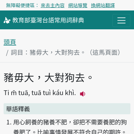
無障礙便捷區：
來去主內容
網站導覽
換網站翻譯
教育部
臺灣台語
常用詞
辭典
頭頁
詞目：豬毋大，大對狗去。（這馬頁面）
豬毋大，大對狗去。
主內容區
Ti m̄ tuā, tuā tuì káu khì.
播放主音讀Ti m̄ tuā,
華語釋義
用心飼養的豬養不肥，卻把不需要養肥的狗
養肥了。比喻事情發展不符合自己的期許。