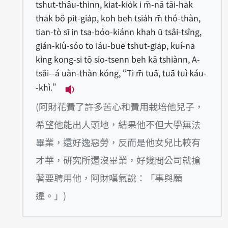
tshut-thâu-thinn, kiat-kio̍k i m̄-nā tāi-ha̍k
tha̍k bô pit-gia̍p, koh beh tsia̍h m̄ thó-thàn,
tian-tò sī in tsa-bóo-kiánn khah ū tsâi-tsîng,
gián-kiù-sóo to iáu-buē tshut-gia̍p, kuí-nā
king kong-si tō sio-tsenn beh kā tshiànn, A-
tsâi--á uàn-thàn kóng, “Ti m̄ tuā, tuā tuì káu-
-khì.”
播放例句A-tsâi--á hē tsin tsē khóo-sim
(阿財花費了許多苦心和費用栽培他兒子，
希望他能出人頭地，結果他不但大學無法
畢業，還好逸惡勞，反而是他女兒比較有
才華，研究所還沒畢業，好幾間公司就搶
著要聘用他，阿財嘆氣說：「事與願
違。」)