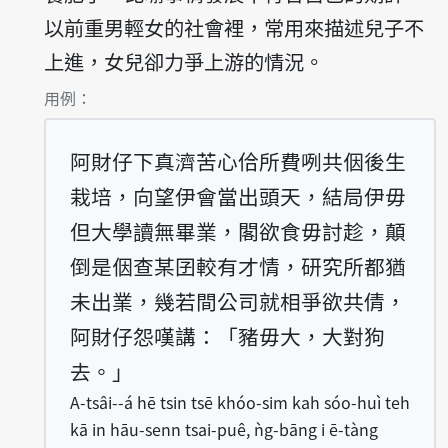
以前重男輕女的社會裡，常用來描述兒子不
上進，女兒卻力爭上游的情況。
第1項釋義的
用例：
阿財仔下真濟苦心佮所費咧共𪜶後生
栽培，向望伊會當出頭天，結局伊毋
但大學讀無畢業，閣欲食毋討趁，顛
倒是𪜶查某囝較有才情，研究所都猶
未出業，幾若間公司就相爭欲共倩，
阿財仔怨嘆講：「豬毋大，大對狗
去。」
A-tsâi--á hē tsin tsē khóo-sim kah sóo-huì teh
kā in hāu-senn tsai-puê, ǹg-bāng i ē-tàng