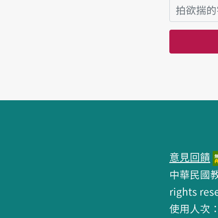
頁跤區
意見回饋
中華民國教育部 
rights res
使用人次：6