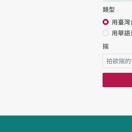
類型
用臺灣
用華語
揣
頁跤區