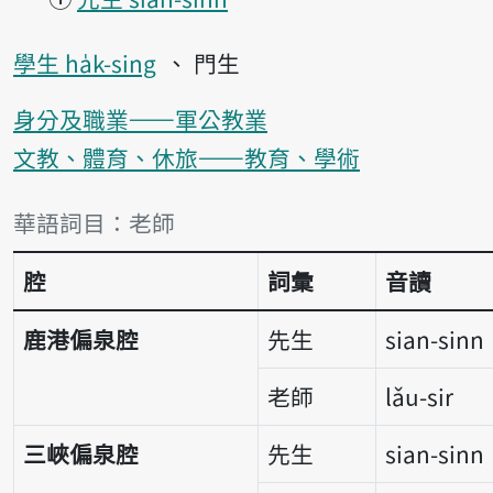
學生 ha̍k-sing
門生
身分及職業——軍公教業
文教、體育、休旅——教育、學術
詞彙比較表
華語詞目：老師
腔
詞彙
音讀
鹿港偏泉腔
先生
sian-sinn
老師
lǎu-sir
三峽偏泉腔
先生
sian-sinn