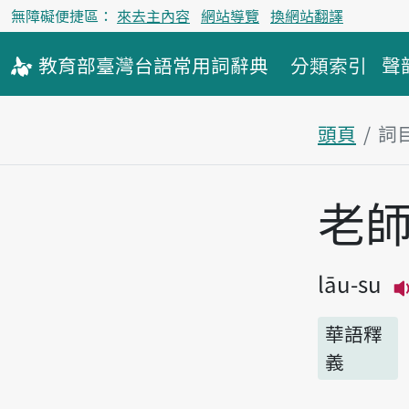
無障礙便捷區：
來去主內容
網站導覽
換網站翻譯
教育部
臺灣台語
常用詞
辭典
分類索引
聲
頭頁
詞
主內容區
老
lāu-su
華語釋
義