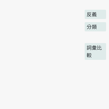
反義
分類
詞彙比
較