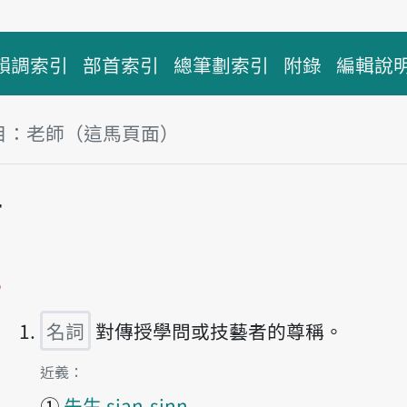
韻調索引
部首索引
總筆劃索引
附錄
編輯說
目：老師（這馬頁面）
師
播放主音讀lāu-su
名詞
對傳授學問或技藝者的尊稱。
第1項釋義的
近義：
①
先生 sian-sinn