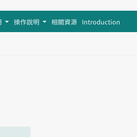
明
操作說明
相關資源
Introduction