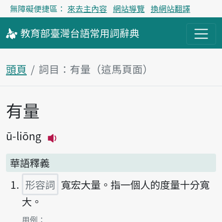
無障礙便捷區：
來去主內容
網站導覽
換網站翻譯
教育部
臺灣台語
常用詞
辭典
頭頁
詞目：有量（這馬頁面）
有量
主內容區
ū-liōng
播放主音讀ū-liōng
華語釋義
形容詞
寬宏大量。指一個人的度量十分寬
大。
第1項釋義的
用例：