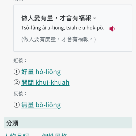
做人愛有量，才會有福報。
Tsò-lâng ài ū-liōng, tsiah ē ū hok-pò.
播放例句Tsò
(做人要有度量，才會有福報。)
第1項釋義的
近義：
①
好量 hó-liōng
②
開闊 khui-khuah
第1項釋義的
反義：
①
無量 bô-liōng
分類