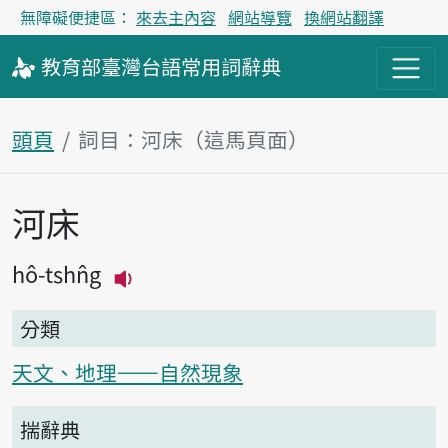
無障礙便捷區：
來去主內容
網站導覽
換網站翻譯
教育部
臺灣台語
常用詞
辭典
頭頁
詞目：河床（這馬頁面）
河床
主內容區
hô-tshn̂g
播放主音讀hô-tshn̂g
分類
天文、地理——自然現象
揣辭典