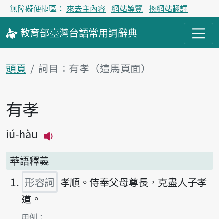
無障礙便捷區：
來去主內容
網站導覽
換網站翻譯
教育部
臺灣台語
常用詞
辭典
頭頁
詞目：有孝（這馬頁面）
有孝
主內容區
iú-hàu
播放主音讀iú-hàu
華語釋義
形容詞
孝順。侍奉父母尊長，克盡人子孝
道。
第1項釋義的
用例：