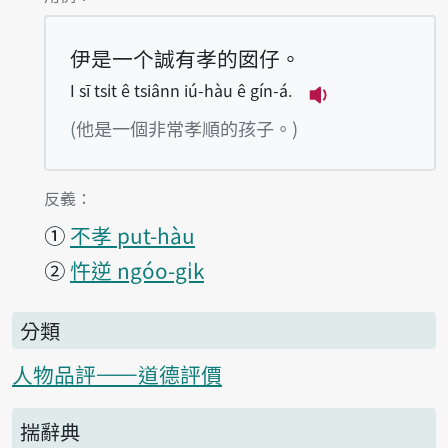
伊是一个誠有孝的囡仔。
I sī tsi̍t ê tsiânn iú-hàu ê gín-á.
播放例句I sī tsi̍
(他是一個非常孝順的孩子。)
第1項釋義的
反義：
①
不孝 put-hàu
②
忤逆 ngóo-gi̍k
分類
人物品評——道德評價
揣辭典