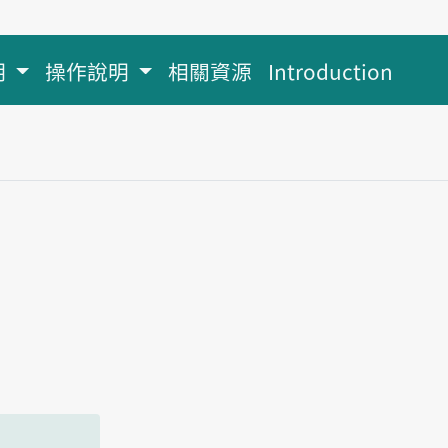
明
操作說明
相關資源
Introduction