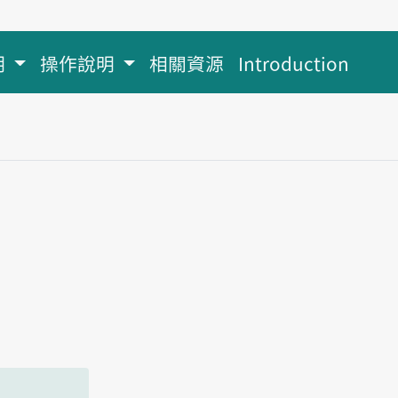
明
操作說明
相關資源
Introduction