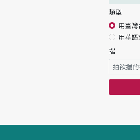
類型
用臺灣
用華語
揣
頁跤區