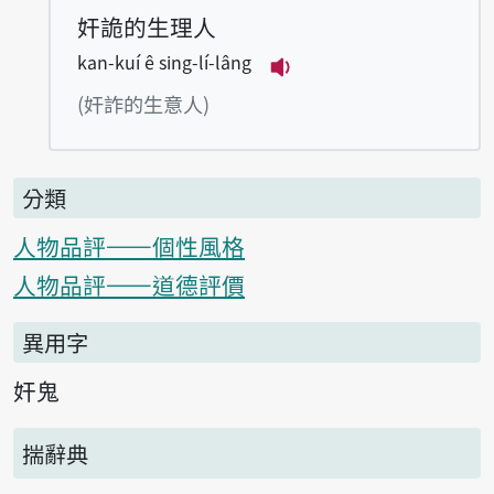
奸詭的生理人
kan-kuí ê sing-lí-lâng
播放例句kan-kuí ê sing
(奸詐的生意人)
分類
人物品評——個性風格
人物品評——道德評價
異用字
奸鬼
揣辭典