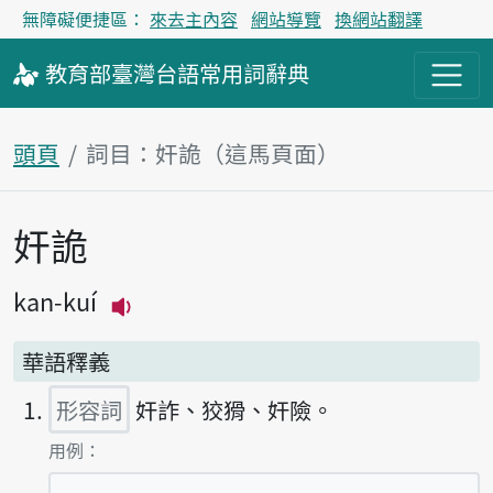
無障礙便捷區：
來去主內容
網站導覽
換網站翻譯
教育部
臺灣台語
常用詞
辭典
頭頁
詞目：奸詭（這馬頁面）
奸詭
主內容區
kan-kuí
播放主音讀kan-kuí
華語釋義
形容詞
奸詐、狡猾、奸險。
第1項釋義的
用例：