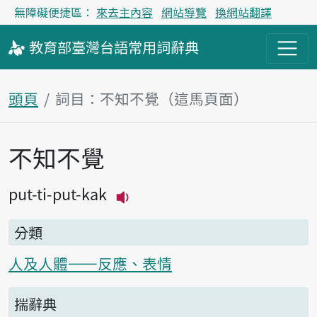
無障礙便捷區：
來去主內容
網站導覽
換網站翻譯
教育部
臺灣台語
常用詞
辭典
頭頁
詞目：不知不覺（這馬頁面）
不知不覺
主內容區
put-ti-put-kak
播放主音讀put-ti-put-kak
分類
人及人體——反應、表情
揣辭典