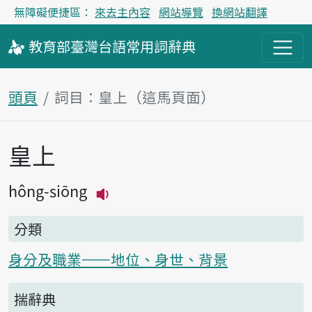
無障礙便捷區：
來去主內容
網站導覽
換網站翻譯
教育部
臺灣台語
常用詞
辭典
頭頁
詞目：皇上（這馬頁面）
皇上
主內容區
hông-siōng
播放主音讀hông-siōng
分類
身分及職業——地位、身世、背景
揣辭典