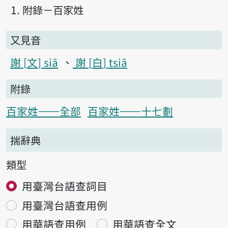
附錄－百家姓
又見音
謝
文
siā
謝
白
tsiā
附錄
百家姓——全部
百家姓——十七劃
揣辭典
類型
用臺灣台語查詞目
用臺灣台語查用例
用華語查用例
用華語查全文