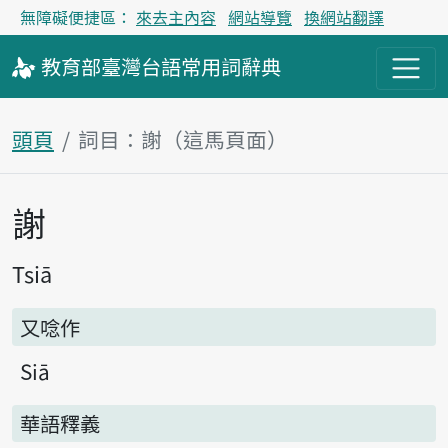
無障礙便捷區：
來去主內容
網站導覽
換網站翻譯
教育部
臺灣台語
常用詞
辭典
頭頁
詞目：謝（這馬頁面）
謝
主內容區
Tsiā
又唸作
Siā
華語釋義