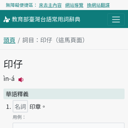
無障礙便捷區：
來去主內容
網站導覽
換網站翻譯
教育部
臺灣台語
常用詞
辭典
頭頁
詞目：印仔（這馬頁面）
印仔
主內容區
ìn-á
播放主音讀ìn-á
華語釋義
名詞
印章。
第1項釋義的
用例：