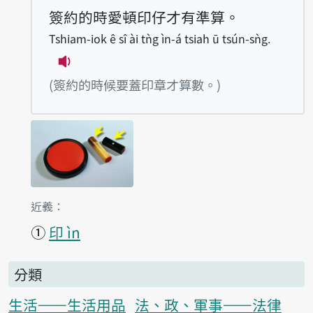
簽約的時愛頓印仔才有準算。
Tshiam-iok ê sî ài tǹg ìn-á tsiah ū tsún-sǹg.
播放例句Tshiam-iok ê sî ài tǹg ìn-á tsia
(簽約的時候要蓋印章才算數。)
第1項釋義的
近義：
①
印 ìn
分類
生活——生活用品
法、政、軍事——法律