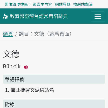
無障礙便捷區：
來去主內容
網站導覽
換網站翻譯
教育部
臺灣台語
常用詞
辭典
頭頁
詞目：文德（這馬頁面）
文德
主內容區
Bûn-tik
播放主音讀Bûn-tik
華語釋義
臺北捷運文湖線站名
附錄