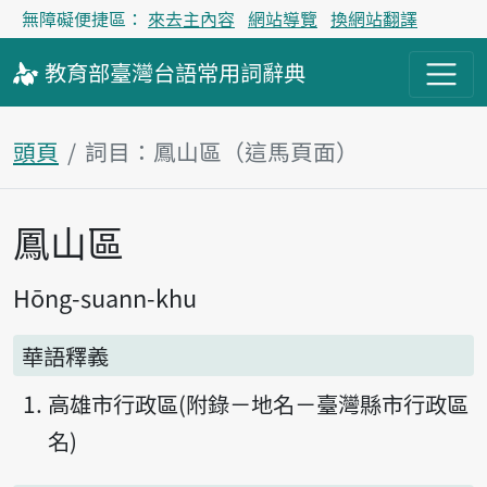
無障礙便捷區：
來去主內容
網站導覽
換網站翻譯
教育部
臺灣台語
常用詞
辭典
頭頁
詞目：鳳山區（這馬頁面）
鳳山區
主內容區
Hōng-suann-khu
華語釋義
高雄市行政區(附錄－地名－臺灣縣市行政區
名)