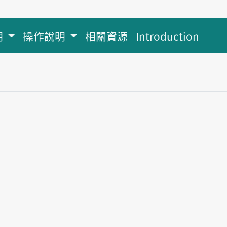
明
操作說明
相關資源
Introduction