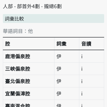
人部 - 部首外4劃 - 攏總6劃
詞彙比較
詞彙比較表
華語詞目：他
腔
詞彙
音讀
鹿港偏泉腔
伊
i
三峽偏泉腔
伊
i
臺北偏泉腔
伊
i
宜蘭偏漳腔
伊
i
臺南混合腔
伊
i