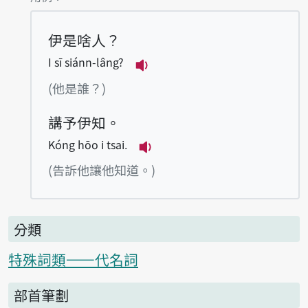
伊是啥人？
I sī siánn-lâng?
播放例句I sī siánn-lâng?
(他是誰？)
講予伊知。
Kóng hōo i tsai.
播放例句Kóng hōo i tsai.
(告訴他讓他知道。)
分類
特殊詞類——代名詞
部首筆劃