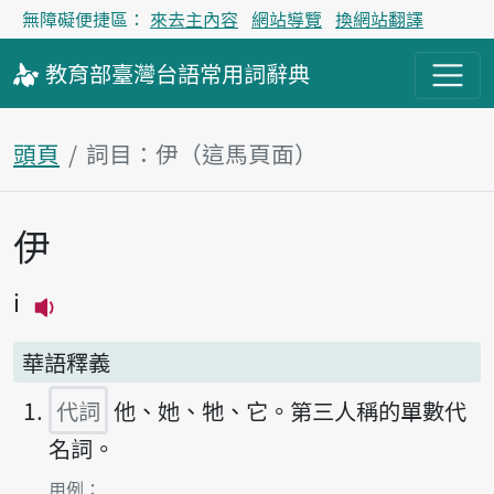
無障礙便捷區：
來去主內容
網站導覽
換網站翻譯
教育部
臺灣台語
常用詞
辭典
頭頁
詞目：伊（這馬頁面）
伊
主內容區
i
播放主音讀i
華語釋義
代詞
他、她、牠、它。第三人稱的單數代
名詞。
第1項釋義的
用例：