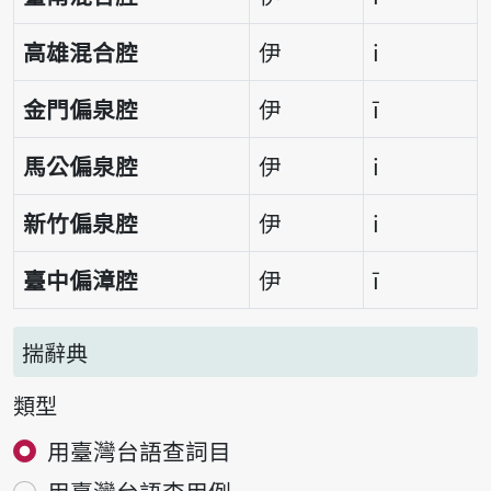
高雄混合腔
伊
i
金門偏泉腔
伊
ī
馬公偏泉腔
伊
i
新竹偏泉腔
伊
i
臺中偏漳腔
伊
ī
揣辭典
類型
用臺灣台語查詞目