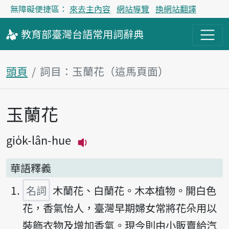
無障礙便捷區：
來去主內容
網站導覽
換網站翻譯
教育部
臺灣台語
常用詞
辭典
頭頁
詞目：玉蘭花（這馬頁面）
玉蘭花
主內容區
gio̍k-lân-hue
播放主音讀gio̍k-lân-hue
華語釋義
名詞
木蘭花、白蘭花。木本植物。開白色
花，香氣怡人，臺灣早期婦女常將花朵用以
裝飾衣物及增加香氣。現今則由小販賣給汽