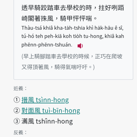
透早騎跤踏車去學校的時，拄好咧𬦰
崎閣著㧣風，騎甲怦怦喘。
Thàu-tsá khiâ kha-ta̍h-tshia khì ha̍k-hāu ê sî,
tú-hó teh peh-kiā koh tio̍h tu-hong, khiâ kah
phēnn-phēnn-tshuán.
播放例句Thàu-tsá khiâ k
(早上騎腳踏車去學校的時候，正巧在爬坡
又得頂著風，騎得氣喘吁吁。)
第1項釋義的
近義：
①
搢風 tsìnn-hong
②
對面風 tuì-bīn-hong
③
瀳風 tshînn-hong
第1項釋義的
反義：