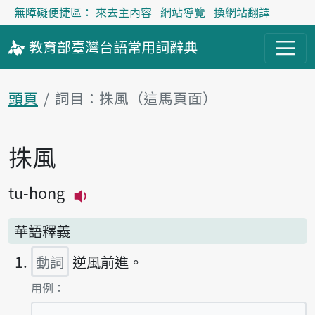
無障礙便捷區：
來去主內容
網站導覽
換網站翻譯
教育部
臺灣台語
常用詞
辭典
頭頁
詞目：㧣風（這馬頁面）
㧣風
主內容區
tu-hong
播放主音讀tu-hong
華語釋義
動詞
逆風前進。
第1項釋義的
用例：