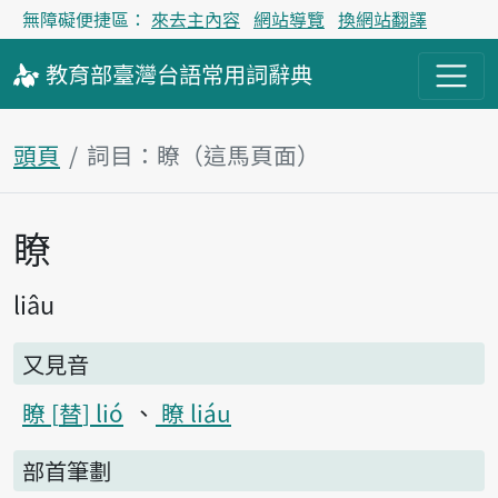
無障礙便捷區：
來去主內容
網站導覽
換網站翻譯
教育部
臺灣台語
常用詞
辭典
頭頁
詞目：瞭（這馬頁面）
瞭
主內容區
liâu
又見音
瞭
替
lió
瞭 liáu
部首筆劃