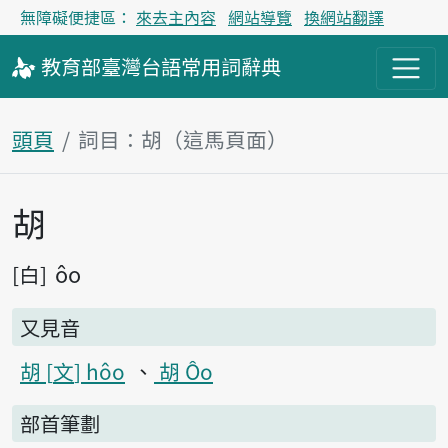
無障礙便捷區：
來去主內容
網站導覽
換網站翻譯
教育部
臺灣台語
常用詞
辭典
頭頁
詞目：胡（這馬頁面）
胡
主內容區
ôo
白
又見音
胡
文
hôo
胡 Ôo
部首筆劃