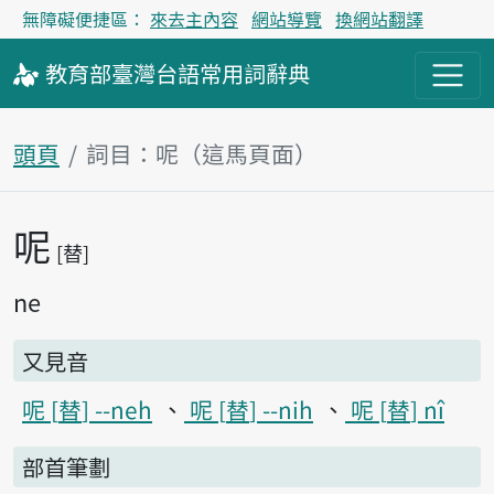
無障礙便捷區：
來去主內容
網站導覽
換網站翻譯
教育部
臺灣台語
常用詞
辭典
頭頁
詞目：呢（這馬頁面）
呢
主內容區
替
ne
又見音
呢
替
--neh
呢
替
--nih
呢
替
nî
部首筆劃