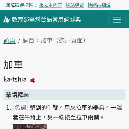
無障礙便捷區：
來去主內容
網站導覽
換網站翻譯
教育部
臺灣台語
常用詞
辭典
頭頁
詞目：加車（這馬頁面）
加車
主內容區
ka-tshia
播放主音讀ka-tshia
華語釋義
名詞
整副的牛軛。用來拉車的器具。一端
套在牛背上，另一端接至拉車兩側。