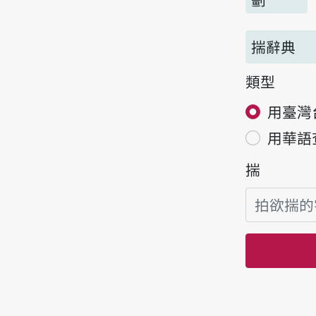
揣辭典
類型
用臺灣
用華語
揣