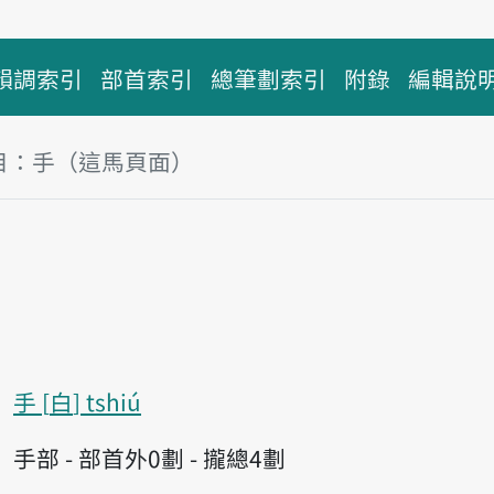
韻調索引
部首索引
總筆劃索引
附錄
編輯說
目：手（這馬頁面）
手
白
tshiú
手部 - 部首外0劃 - 攏總4劃