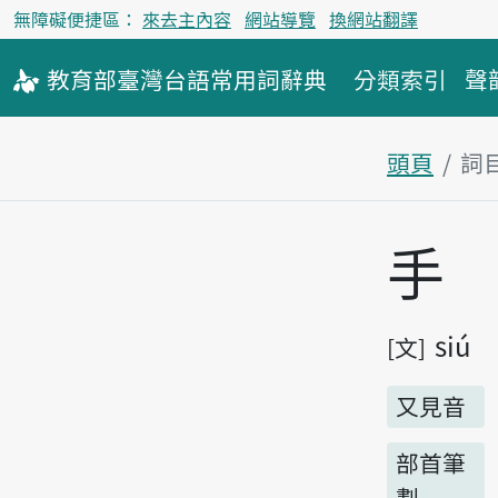
無障礙便捷區：
來去主內容
網站導覽
換網站翻譯
教育部
臺灣台語
常用詞
辭典
分類索引
聲
頭頁
詞
主內容區
手
siú
文
又見音
部首筆
劃