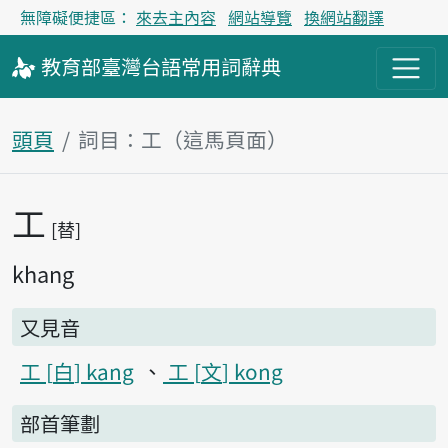
無障礙便捷區：
來去主內容
網站導覽
換網站翻譯
教育部
臺灣台語
常用詞
辭典
頭頁
詞目：工（這馬頁面）
工
主內容區
替
khang
又見音
工
白
kang
工
文
kong
部首筆劃