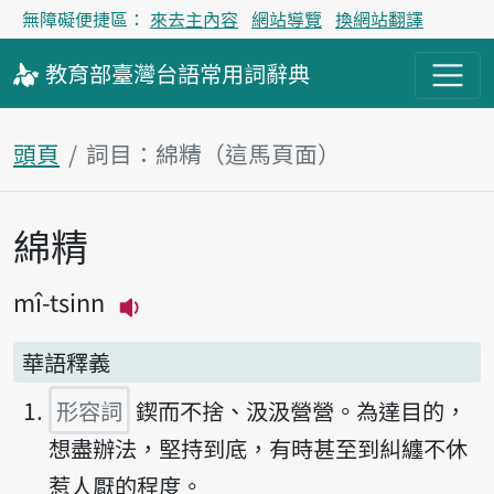
無障礙便捷區：
來去主內容
網站導覽
換網站翻譯
教育部
臺灣台語
常用詞
辭典
頭頁
詞目：綿精（這馬頁面）
綿精
主內容區
mî-tsinn
播放主音讀mî-tsinn
華語釋義
形容詞
鍥而不捨、汲汲營營。為達目的，
想盡辦法，堅持到底，有時甚至到糾纏不休
惹人厭的程度。