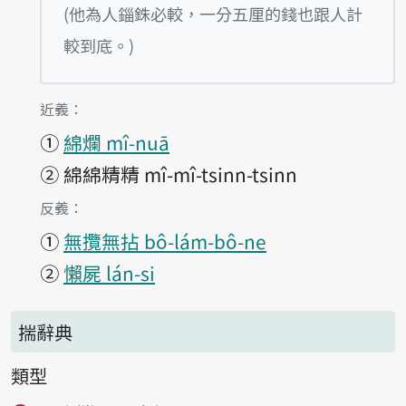
播放例句I ê lâng tsin mî-ts
(他為人錙銖必較，一分五厘的錢也跟人計
較到底。)
第1項釋義的
近義：
①
綿爛 mî-nuā
②
綿綿精精 mî-mî-tsinn-tsinn
第1項釋義的
反義：
①
無攬無拈 bô-lám-bô-ne
②
懶屍 lán-si
揣辭典
類型