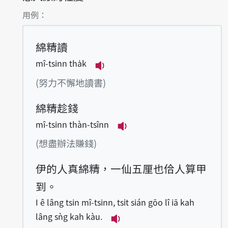
第1項釋義的
用例：
綿精讀
mî-tsinn tha̍k
播放例句mî-tsinn tha̍k
(努力不懈地讀書)
綿精趁錢
mî-tsinn thàn-tsînn
播放例句mî-tsinn thàn-
(想盡辦法賺錢)
伊的人真綿精，一仙五厘也佮人算甲
到。
I ê lâng tsin mî-tsinn, tsi̍t sián gōo lî iā kah
lâng sǹg kah kàu.