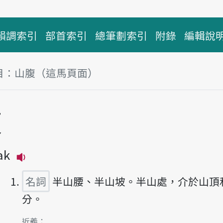
韻調索引
部首索引
總筆劃索引
附錄
編輯說
目：山腹（這馬頁面）
腹
ak
播放主音讀suann-pak
名詞
半山腰、半山坡。半山處，介於山頂
分。
第1項釋義的
近義：