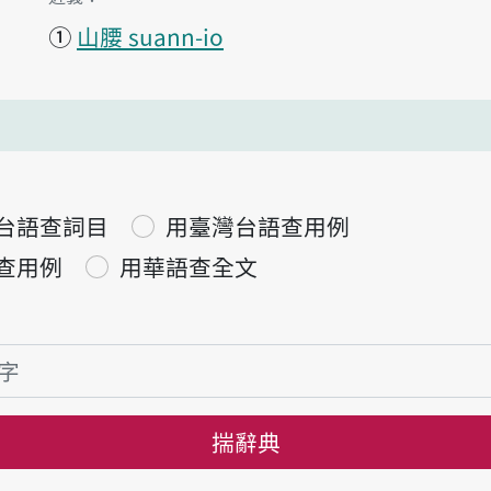
①
山腰 suann-io
台語查詞目
用臺灣台語查用例
查用例
用華語查全文
揣辭典