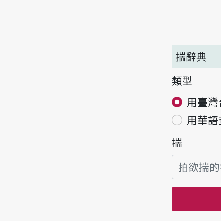
揣辭典
類型
用臺灣
用華語
揣