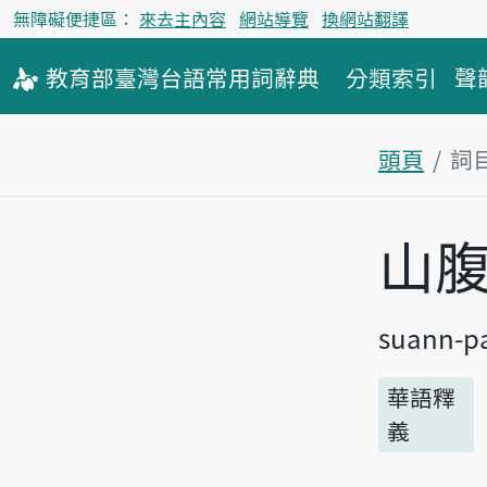
無障礙便捷區：
來去主內容
網站導覽
換網站翻譯
教育部
臺灣台語
常用詞
辭典
分類索引
聲
頭頁
詞
主內容區
山
suann-p
華語釋
義