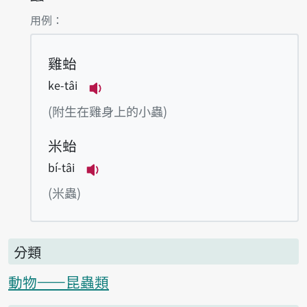
第1項釋義的
用例：
雞𧉟
ke-tâi
播放例句ke-tâi
(附生在雞身上的小蟲)
米𧉟
bí-tâi
播放例句bí-tâi
(米蟲)
分類
動物——昆蟲類