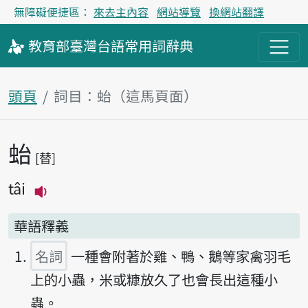
無障礙便捷區：
來去主內容
網站導覽
換網站翻譯
教育部
臺灣台語
常用詞
辭典
頭頁
詞目：𧉟（這馬頁面）
𧉟
主內容區
替
tâi
播放主音讀tâi
華語釋義
名詞
一種會附著於雞、鴨、鵝等家禽羽毛
上的小蟲，米或糠放久了也會長出這種小
蟲。