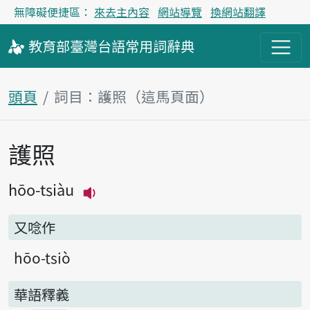
無障礙便捷區：
來去主內容
網站導覽
換網站翻譯
教育部
臺灣台語
常用詞
辭典
頭頁
詞目：護照（這馬頁面）
護照
主內容區
hōo-tsiàu
播放主音讀hōo-tsiàu
又唸作
hōo-tsiò
華語釋義