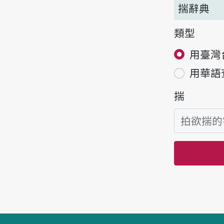
揣辭典
類型
用臺灣
用華語
揣