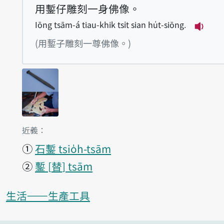
用鏨仔雕刻一身佛像。
Iōng tsām-á tiau-khik tsi̍t sian hu̍t-siōng.
播放例句
(用鏨子雕刻一尊佛像。)
第1項釋義的
近義：
①
石鏨 tsio̍h-tsām
②
鏨
替
tsām
生活——生產工具