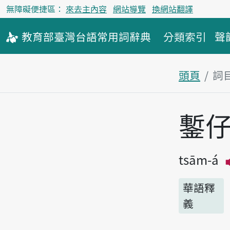
無障礙便捷區：
來去主內容
網站導覽
換網站翻譯
教育部
臺灣台語
常用詞
辭典
分類索引
聲
頭頁
詞
主內容區
鏨
tsām-á
華語釋
義