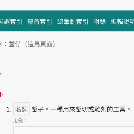
韻調索引
部首索引
總筆劃索引
附錄
編輯說
目：鏨仔（這馬頁面）
仔
播放主音讀tsām-á
名詞
鏨子。一種用來鏨切或雕刻的工具。
第1項釋義的
用例：