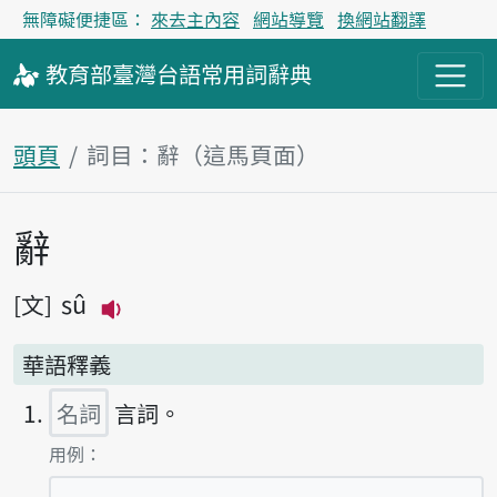
無障礙便捷區：
來去主內容
網站導覽
換網站翻譯
教育部
臺灣台語
常用詞
辭典
頭頁
詞目：辭（這馬頁面）
辭
主內容區
sû
文
播放主音讀sû
華語釋義
名詞
言詞。
第1項釋義的
用例：