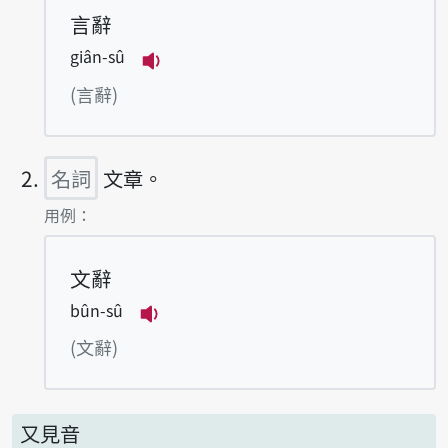
言辭
giân-sû
播放例句giân-sû
(言辭)
名詞
文章。
第2項釋義的
用例：
文辭
bûn-sû
播放例句bûn-sû
(文辭)
又見音