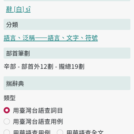
辭
白
sî
分類
語言、泛稱——語言、文字、符號
部首筆劃
辛部 - 部首外12劃 - 攏總19劃
揣辭典
類型
用臺灣台語查詞目
用臺灣台語查用例
用華語查用例
用華語查全文