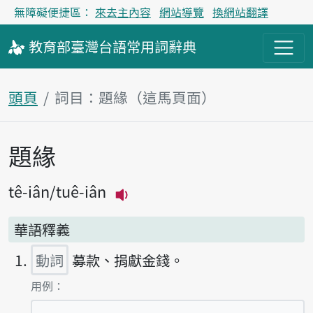
無障礙便捷區：
來去主內容
網站導覽
換網站翻譯
教育部
臺灣台語
常用詞
辭典
頭頁
詞目：題緣（這馬頁面）
題緣
主內容區
tê-iân
tuê-iân
播放主音讀tê-iân
華語釋義
動詞
募款、捐獻金錢。
第1項釋義的
用例：