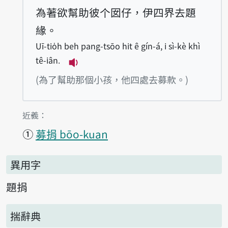
為著欲幫助彼个囡仔，伊四界去題
緣。
Uī-tio̍h beh pang-tsōo hit ê gín-á, i sì-kè khì
tê-iân.
播放例句Uī-tio̍h beh pang-tsōo hit ê
(為了幫助那個小孩，他四處去募款。)
第1項釋義的
近義：
①
募捐 bōo-kuan
異用字
題捐
揣辭典