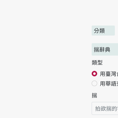
分類
揣辭典
類型
用臺灣
用華語
揣