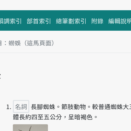
韻調索引
部首索引
總筆劃索引
附錄
編輯說
目：蟧蜈（這馬頁面）
蜈
播放主音讀lâ-giâ
名詞
長腳蜘蛛。節肢動物。較普通蜘蛛大
體長約四至五公分，呈暗褐色。